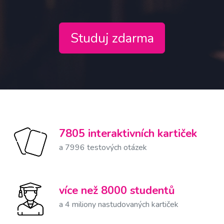
7805 interaktivních kartiček
a 7996 testových otázek
více než 8000 studentů
a 4 miliony nastudovaných kartiček