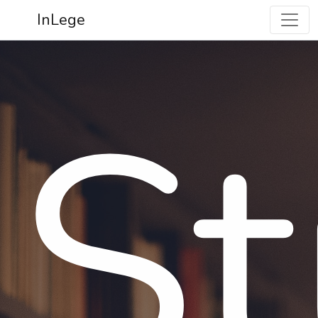
InLege
St