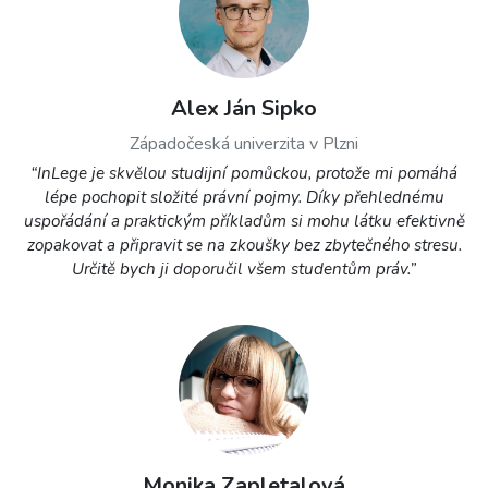
Alex Ján Sipko
Západočeská univerzita v Plzni
“InLege je skvělou studijní pomůckou, protože mi pomáhá
lépe pochopit složité právní pojmy. Díky přehlednému
uspořádání a praktickým příkladům si mohu látku efektivně
zopakovat a připravit se na zkoušky bez zbytečného stresu.
Určitě bych ji doporučil všem studentům práv.”
Monika Zapletalová