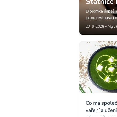
Státnice 
Diplomka úspěšně 
jakou restauraci o
23. 6. 2026 • Mgr.
Co má spole
vaření a učen