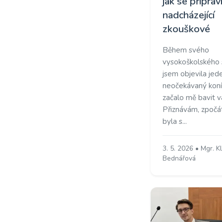
jak se připrav
nadcházející
zkouškové
Během svého
vysokoškolského 
jsem objevila jed
neočekávaný koní
začalo mě bavit va
Přiznávám, zpočá
byla s...
3. 5. 2026 • Mgr. K
Bednářová