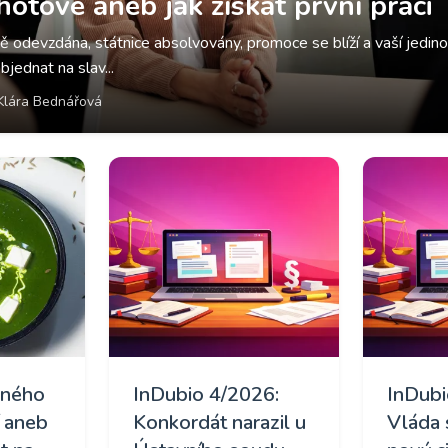
hotové aneb jak získat první práci
odevzdána, státnice absolvovány, promoce se blíží a vaší jedinou
bjednat na slav...
 Klára Bednářová
čného
InDubio 4/2026:
InDubi
í aneb
Konkordát narazil u
Vláda 