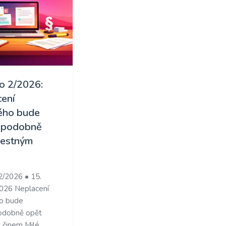
o 2/2026:
ení
ého bude
ěpodobně
restným
2/2026 • 15.
026 Neplacení
o bude
odobně opět
 činem Milé