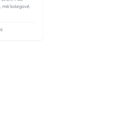
 milí kolegové,
26