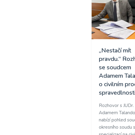
„Nestačí mít
pravdu.“ Roz
se soudcem
Adamem Tal
o civilním pr
spravedlnost
Rozhovor s JUDr.
Adamem Talandou
nabízí pohled so
okresního soudu 
specializací na civ