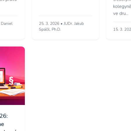
kolegyně,
ve dru...
k Daniel
25. 3. 2026 • JUDr. Jakub
Spáčil, Ph.D.
15. 3. 20
26:
me