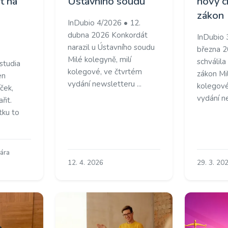
it na
Ústavního soudu
nový c
zákon
InDubio 4/2026 • 12.
dubna 2026 Konkordát
InDubio 
narazil u Ústavního soudu
března 2
Milé kolegyně, milí
schválila
studia
kolegové, ve čtvrtém
zákon Mil
en
vydání newsletteru ...
kolegové
ček,
vydání ne
řit.
tku to
lára
12. 4. 2026
29. 3. 20