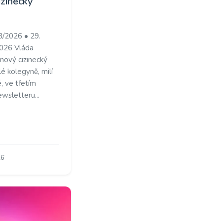
izinecký
3/2026 • 29.
026 Vláda
 nový cizinecký
é kolegyně, milí
, ve třetím
wsletteru...
26