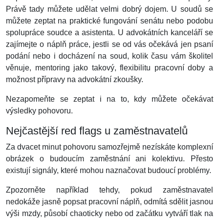
Právě tady můžete udělat velmi dobrý dojem. U soudů se
můžete zeptat na praktické fungování senátu nebo podobu
spolupráce soudce a asistenta. U advokátních kanceláří se
zajímejte o náplň práce, jestli se od vás očekává jen psaní
podání nebo i docházení na soud, kolik času vám školitel
věnuje, mentoring jako takový, flexibilitu pracovní doby a
možnost přípravy na advokátní zkoušky.
Nezapomeňte se zeptat i na to, kdy můžete očekávat
výsledky pohovoru.
Nejčastější red flags u zaměstnavatelů
Za dvacet minut pohovoru samozřejmě nezískáte komplexní
obrázek o budoucím zaměstnání ani kolektivu. Přesto
existují signály, které mohou naznačovat budoucí problémy.
Zpozorněte například tehdy, pokud zaměstnavatel
nedokáže jasně popsat pracovní náplň, odmítá sdělit jasnou
výši mzdy, působí chaoticky nebo od začátku vytváří tlak na