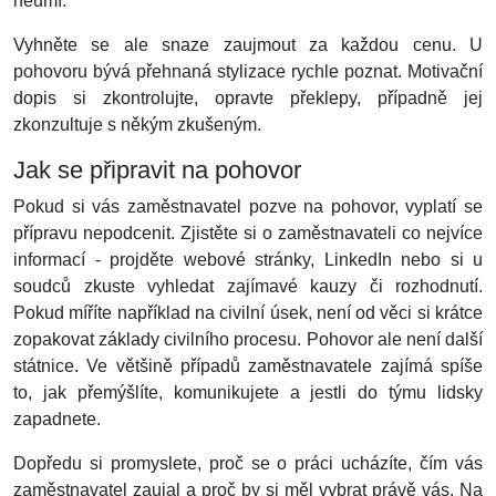
neumí.
Vyhněte se ale snaze zaujmout za každou cenu. U
pohovoru bývá přehnaná stylizace rychle poznat. Motivační
dopis si zkontrolujte, opravte překlepy, případně jej
zkonzultuje s někým zkušeným.
Jak se připravit na pohovor
Pokud si vás zaměstnavatel pozve na pohovor, vyplatí se
přípravu nepodcenit. Zjistěte si o zaměstnavateli co nejvíce
informací - projděte webové stránky, LinkedIn nebo si u
soudců zkuste vyhledat zajímavé kauzy či rozhodnutí.
Pokud míříte například na civilní úsek, není od věci si krátce
zopakovat základy civilního procesu. Pohovor ale není další
státnice. Ve většině případů zaměstnavatele zajímá spíše
to, jak přemýšlíte, komunikujete a jestli do týmu lidsky
zapadnete.
Dopředu si promyslete, proč se o práci ucházíte, čím vás
zaměstnavatel zaujal a proč by si měl vybrat právě vás. Na