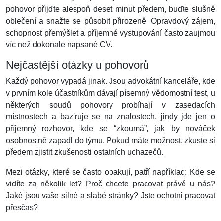
pohovor přijďte alespoň deset minut předem, buďte slušně
oblečení a snažte se působit přirozeně. Opravdový zájem,
schopnost přemýšlet a příjemné vystupování často zaujmou
víc než dokonale napsané CV.
Nejčastější otázky u pohovorů
Každý pohovor vypadá jinak. Jsou advokátní kanceláře, kde
v prvním kole účastníkům dávají písemný vědomostní test, u
některých soudů pohovory probíhají v zasedacích
místnostech a bazíruje se na znalostech, jindy jde jen o
příjemný rozhovor, kde se “zkoumá”, jak by nováček
osobnostně zapadl do týmu. Pokud máte možnost, zkuste si
předem zjistit zkušenosti ostatních uchazečů.
Mezi otázky, které se často opakují, patří například: Kde se
vidíte za několik let? Proč chcete pracovat právě u nás?
Jaké jsou vaše silné a slabé stránky? Jste ochotni pracovat
přesčas?