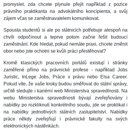
promyslet, zda chcete plynule přejít například z pozice
právního praktikanta na advokátního koncipienta, a svůj
zájem včas se zaměstnavatelem komunikovat.
Spousta studentů si ale po státnicích potřebuje alespoň na
chvíli odpočinout a teprve potom začne řešit budoucí
zaměstnání. Kde hledat, pokud nemáte praxi, chcete změnit
obor nebo jste ochotni se kvůli práci přestěhovat?
Kromě klasických pracovních portálů existují i stránky
zaměřené přímo na právnické profese - například Jobs
Juristic, InLege Jobs, Práce v právu nebo Elsa Career.
Pokud víte, že vaše kroky budou směřovat do státní správy,
určitě sledujte i kariérní web Ministerstva spravedlnosti. Na
webu Ministerstva spravedlnosti bývají zveřejňovány i
nabídky po rozkliknutí konkrétního soudu, jde se proklikat i
na nabídky jednotlivých státních zastupitelství. Nabídky
práce někdy zveřejňují i právnické fakulty na svých
elektronických nástěnkách.