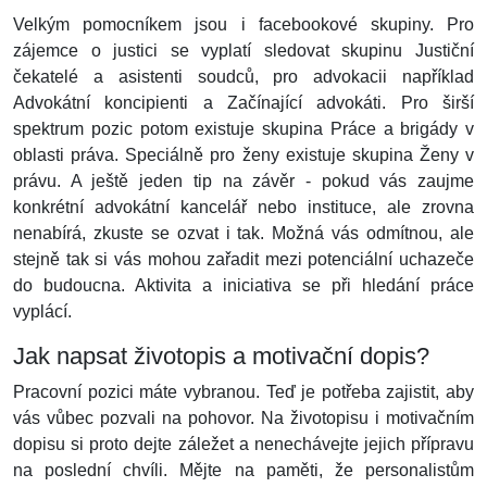
Velkým pomocníkem jsou i facebookové skupiny. Pro
zájemce o justici se vyplatí sledovat skupinu Justiční
čekatelé a asistenti soudců, pro advokacii například
Advokátní koncipienti a Začínající advokáti. Pro širší
spektrum pozic potom existuje skupina Práce a brigády v
oblasti práva. Speciálně pro ženy existuje skupina Ženy v
právu. A ještě jeden tip na závěr - pokud vás zaujme
konkrétní advokátní kancelář nebo instituce, ale zrovna
nenabírá, zkuste se ozvat i tak. Možná vás odmítnou, ale
stejně tak si vás mohou zařadit mezi potenciální uchazeče
do budoucna. Aktivita a iniciativa se při hledání práce
vyplácí.
Jak napsat životopis a motivační dopis?
Pracovní pozici máte vybranou. Teď je potřeba zajistit, aby
vás vůbec pozvali na pohovor. Na životopisu i motivačním
dopisu si proto dejte záležet a nenechávejte jejich přípravu
na poslední chvíli. Mějte na paměti, že personalistům