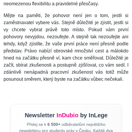
neomezenou flexibilitu a pravidelné přesčasy.
Mějte na paměti, že pohovor není jen o tom, jestli si
zaměstnavatel vybere vás. Stejně důležité je zjistit, jestli si
vy chcete vybrat právě toto místo. Pokud vám první
pohovory nevyjdou, nezoufejte. A stejně tak nezoufejte ani
tehdy, když zjistíte, že vaše první práce není přesně podle
představ. Právo nabízí obrovské množství cest a málokdo
hned na začátku přesně ví, kam chce směřovat. Důležité je
začít, sbírat zkušenosti a postupně zjišťovat, co vám sedí. I
zdánlivě nenápadná pracovní zkušenost vás totiž může
posunout směrem, který byste na začátku vůbec nečekali.
Newsletter
InDubio
by InLege
Přidej se k
6 500+
odběratelům největšího
newsletteru pro studenty práv v Česku. Každé dva