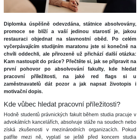
Diplomka úspěšně odevzdána, státnice absolvovány,
promoce se blíží a vaší jedinou starostí je, jakou
restauraci objednat na slavnostní oběd. Po celém
vyčerpávajícím studijním maratonu jste si konečně na
chvíli oddechli, ale přirozeně už přichází další otázka:
Kam nastoupit do práce? Přečtěte si, jak se připravit na
první pohovor po absolvování fakulty, kde hledat
pracovní příležitosti, na jaké red flags si u
zaměstnavatelů dát pozor a jak napsat životopis i
motivační dopis.
Kde vůbec hledat pracovní příležitosti?
Hodně studentů právnických fakult během studia pracuje v
advokátních kancelářích, absolvuje stáže na soudech nebo
získá zkušenosti v mezinárodních organizacích. Pokud
patříte mezi ně, vyplatí se ještě před koncem studia