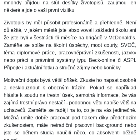
mnohdy přijdou na stůl desítky životopisů, zaujmou jen
některé a jde o vaši první vizitku.
Životopis by měl působit profesionálně a přehledně. Není
důležité, v jakém městě jste absolvovali základní školu ani
že jste byli v šestnácti tři měsíce na brigádě v McDonald’s.
Zaměřte se spíše na školní úspěchy, moot courty, SVOČ,
téma diplomové práce, pracovněprávní zkušenosti, jazyky
nebo práci s právními systémy typu Beck-online či ASPI.
Připojte i aktuální fotku a stručné zájmy nebo koníčky.
Motivační dopis bývá větší oříšek. Zkuste ho napsat osobně
a nesklouznout k obecným frázím. Pokud se například
hlásíte k soudu na trestní úsek, samotná informace, že vás
zajímá trestní právo nestačí - podobnou větu napíše většina
uchazečů. Zaměřte se raději na to, co je na vás jedinečné.
Možná umíte dobře pracovat pod tlakem díky předchozím
zkušenostem, máte netradiční pracovní background nebo
jste se během studia naučili něco, co absolventi běžně