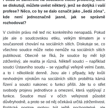
se diskutují, můžete uvést některý, jenž se dotýká i vaší
profese? Něco, co by se dalo označit jako „šedá zóna“,
kde není jednoznačně jasné, jak se správně
rozhodovat?
V civilním právu mě teď nic konkrétního nenapadá. Pokud
jde ale o soudcovskou etiku, velkým tématem je v
současnosti chování na sociálních sítích. Diskutuje se, co
všechno soudce může nebo nemůže na sociálních sítích
publikovat. Obecně se říká, že soudce by měl být
zdrženlivý, ale realita je různá. Někteří soudci – například
soudci Ústavního soudu – se vyjadřují veřejně velmi často,
a to i několikrát denně. Jsou ale i případy, kdy kvůli
nevhodným výrokům na sociálních sítích proběhla kárná
řízení a soudci nakonec o funkci přišli. Jde tu o střet
svobody projevu jednotlivce a omezení, která vyplývají z
funkce. Soudce musí v očích veřejnosti působit
důvěryhodně, a proto se od něj očekává určitá zdrženlivost.
Politické postoje mohou být ještě pochopitelné, ale