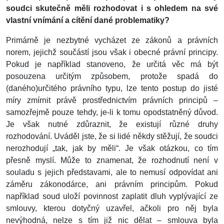
soudci skutečně měli rozhodovat i s ohledem na své
vlastní vnímání a cítění dané problematiky?
Primárně je nezbytné vycházet ze zákonů a právních
norem, jejichž součástí jsou však i obecné právní principy.
Pokud je například stanoveno, že určitá věc má být
posouzena určitým způsobem, protože spadá do
(daného)určitého právního typu, lze tento postup do jisté
míry zmírnit právě prostřednictvím právních principů –
samozřejmě pouze tehdy, je-li k tomu opodstatněný důvod.
Je však nutné zdůraznit, že existují různé druhy
rozhodování. Uváděl jste, že si lidé někdy stěžují, že soudci
nerozhodují „tak, jak by měli“. Je však otázkou, co tím
přesně myslí. Může to znamenat, že rozhodnutí není v
souladu s jejich představami, ale to nemusí odpovídat ani
záměru zákonodárce, ani právním principům. Pokud
například soud uloží povinnost zaplatit dluh vyplývající ze
smlouvy, kterou dotyčný uzavřel, ačkoli pro něj byla
nevýhodná, nelze s tím již nic dělat – smlouva byla