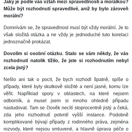
Jaký je podle vás vztah mezi spravedlností a morálkou?
Může být rozhodnutí spravedlivé, aniž by bylo zároveň
morální?
Domnívám se, že spravedlnost musí být vždy morální. Je to
však složitá otázka a ne vždy je jednoduché tuto korelaci
jednoznačně prokázat.
Dovolím si osobní otázku. Stalo se vám někdy, že vás
rozhodnutí natolik tížilo, že jste si rozhodnutím nebyl
zcela jistý?
Nešlo ani tak o pocit, že bych rozhodl špatně, spíše o
případy, které byly skutkově složité a není jasné, komu lze
věřit. Například spory v oblastech, na které nejsem
odborník, a musel jsem si mnoho ohledně případu
nastudovat. Tam se člověk necítí stoprocentně jistý a čeká,
zda jeho rozhodnutí potvrdí vyšší instance. Podobně
komplikované bývají případy z rodinného práva, zejména
rozvody, které nejsou smluvené, a hlavně úprava péče o