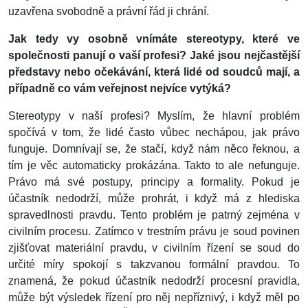
uzavřena svobodně a právní řád ji chrání.
Jak tedy vy osobně vnímáte stereotypy, které ve
společnosti panují o vaší profesi? Jaké jsou nejčastější
představy nebo očekávání, která lidé od soudců mají, a
případně co vám veřejnost nejvíce vytýká?
Stereotypy v naší profesi? Myslím, že hlavní problém
spočívá v tom, že lidé často vůbec nechápou, jak právo
funguje. Domnívají se, že stačí, když nám něco řeknou, a
tím je věc automaticky prokázána. Takto to ale nefunguje.
Právo má své postupy, principy a formality. Pokud je
účastník nedodrží, může prohrát, i když má z hlediska
spravedlnosti pravdu. Tento problém je patrný zejména v
civilním procesu. Zatímco v trestním právu je soud povinen
zjišťovat materiální pravdu, v civilním řízení se soud do
určité míry spokojí s takzvanou formální pravdou. To
znamená, že pokud účastník nedodrží procesní pravidla,
může být výsledek řízení pro něj nepříznivý, i když měl po