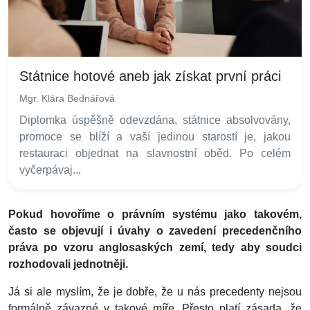
Státnice hotové aneb jak získat první práci
Mgr. Klára Bednářová
Diplomka úspěšně odevzdána, státnice absolvovány,
promoce se blíží a vaší jedinou starostí je, jakou
restauraci objednat na slavnostní oběd. Po celém
vyčerpávaj...
Pokud hovoříme o právním systému jako takovém,
často se objevují i úvahy o zavedení precedenčního
práva po vzoru anglosaských zemí, tedy aby soudci
rozhodovali jednotněji.
Já si ale myslím, že je dobře, že u nás precedenty nejsou
formálně závazné v takové míře. Přesto platí zásada, že