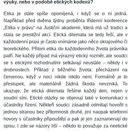
výuky, nebo v podobě etických kodexů?
Etika je stále spíše opomíjená, i když se o ní jedná.
Například před dvěma týdny proběhla třídenní konference
„Etika v právu“ na Justiční akademii, která má už tradici a
stala se prestižní akcí. Etická dilemata se tedy řeší, ale v
každodenní praxi je často vnímáme jako něco okrajového či
teoretického. Přitom etika do každodenního života právníka
patří. Ne každý případ má výrazný etický rozměr, ale soudci
se s etickými rozhodnutími setkávají neustále – někdy i v
drobnostech. Příklad z běžného života: přecházení na
červenou, když v noci nikde nikdo není. Formálně je to
přestupek, ale materiálně žádná škoda nevzniká. To
ukazuje, že etická dilemata řešíme každý den, nejen v
soudní síni. Etické otázky se objevují také v komunikaci s
účastníky řízení. Někteří soudci zásadně odmítají hovořit s
jednou stranou bez přítomnosti druhé, jiní naopak telefonní
hovory s účastníky připouštějí a pak je jen zaznamenají do
spisu. I zde se názory liší – někdo to považuje za neetické