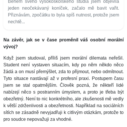
Během svého vysokoškolského studia jsem objevila
jeden neočekávaný koníček, začalo mě bavit vařit.
Přiznávám, zpočátku to byla spíš nutnost, protože jsem
nechtě...
Na závěr, jak se v čase proměnil váš osobní morální
vývoj?
Když jsem studoval, příliš jsem morální dilemata neřešil.
Student není vystaven situacím, kdy po něm někdo něco
žádá a on musí přemýšlet, zda to přijmout, nebo odmítnout.
Tyto situace nastávají až v profesní praxi. Postupem času
jsem se stal opatrnějším. Člověk pozná, že někteří lidé
nabízejí něco s postranním úmyslem, a proto je třeba být
obezřetný. Není to nic konkrétního, ale zkušenosti mě vedly
k větší zdrženlivosti a obezřetnosti. Například na sociálních
sítích se zásadně nevyjadřuji k citlivým otázkám, protože to
pro soudce nepovažuji za vhodné.