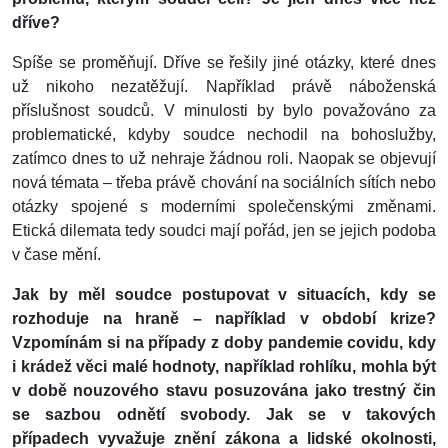
dříve?
Spíše se proměňují. Dříve se řešily jiné otázky, které dnes
už nikoho nezatěžují. Například právě náboženská
příslušnost soudců. V minulosti by bylo považováno za
problematické, kdyby soudce nechodil na bohoslužby,
zatímco dnes to už nehraje žádnou roli. Naopak se objevují
nová témata – třeba právě chování na sociálních sítích nebo
otázky spojené s moderními společenskými změnami.
Etická dilemata tedy soudci mají pořád, jen se jejich podoba
v čase mění.
Jak by měl soudce postupovat v situacích, kdy se
rozhoduje na hraně – například v období krize?
Vzpomínám si na případy z doby pandemie covidu, kdy
i krádež věci malé hodnoty, například rohlíku, mohla být
v době nouzového stavu posuzována jako trestný čin
se sazbou odnětí svobody. Jak se v takových
případech vyvažuje znění zákona a lidské okolnosti,