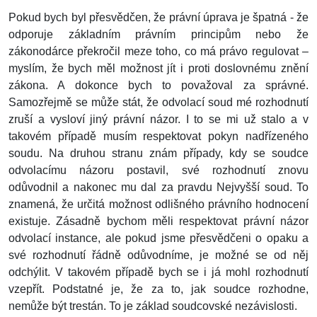
Pokud bych byl přesvědčen, že právní úprava je špatná - že
odporuje základním právním principům nebo že
zákonodárce překročil meze toho, co má právo regulovat –
myslím, že bych měl možnost jít i proti doslovnému znění
zákona. A dokonce bych to považoval za správné.
Samozřejmě se může stát, že odvolací soud mé rozhodnutí
zruší a vysloví jiný právní názor. I to se mi už stalo a v
takovém případě musím respektovat pokyn nadřízeného
soudu. Na druhou stranu znám případy, kdy se soudce
odvolacímu názoru postavil, své rozhodnutí znovu
odůvodnil a nakonec mu dal za pravdu Nejvyšší soud. To
znamená, že určitá možnost odlišného právního hodnocení
existuje. Zásadně bychom měli respektovat právní názor
odvolací instance, ale pokud jsme přesvědčeni o opaku a
své rozhodnutí řádně odůvodníme, je možné se od něj
odchýlit. V takovém případě bych se i já mohl rozhodnutí
vzepřít. Podstatné je, že za to, jak soudce rozhodne,
nemůže být trestán. To je základ soudcovské nezávislosti.