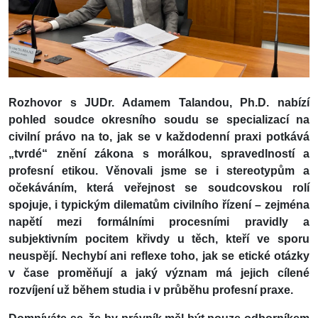
Rozhovor s JUDr. Adamem Talandou, Ph.D. nabízí
pohled soudce okresního soudu se specializací na
civilní právo na to, jak se v každodenní praxi potkává
„tvrdé“ znění zákona s morálkou, spravedlností a
profesní etikou. Věnovali jsme se i stereotypům a
očekáváním, která veřejnost se soudcovskou rolí
spojuje, i typickým dilematům civilního řízení – zejména
napětí mezi formálními procesními pravidly a
subjektivním pocitem křivdy u těch, kteří ve sporu
neuspějí. Nechybí ani reflexe toho, jak se etické otázky
v čase proměňují a jaký význam má jejich cílené
rozvíjení už během studia i v průběhu profesní praxe.