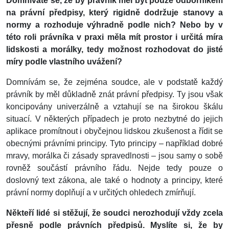
Domníváte se, že by právník měl být pouze odborníkem
na právní předpisy, který rigidně dodržuje stanovy a
normy a rozhoduje výhradně podle nich? Nebo by v
této roli právníka v praxi měla mít prostor i určitá míra
lidskosti a morálky, tedy možnost rozhodovat do jisté
míry podle vlastního uvážení?
Domnívám se, že zejména soudce, ale v podstatě každý
právník by měl důkladně znát právní předpisy. Ty jsou však
koncipovány univerzálně a vztahují se na širokou škálu
situací. V některých případech je proto nezbytné do jejich
aplikace promítnout i obyčejnou lidskou zkušenost a řídit se
obecnými právními principy. Tyto principy – například dobré
mravy, morálka či zásady spravedlnosti – jsou samy o sobě
rovněž součástí právního řádu. Nejde tedy pouze o
doslovný text zákona, ale také o hodnoty a principy, které
právní normy doplňují a v určitých ohledech zmírňují.
Někteří lidé si stěžují, že soudci nerozhodují vždy zcela
přesně podle právních předpisů. Myslíte si, že by