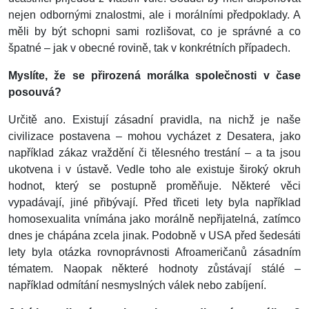
nejen odbornými znalostmi, ale i morálními předpoklady. A
měli by být schopni sami rozlišovat, co je správné a co
špatné – jak v obecné rovině, tak v konkrétních případech.
Myslíte, že se přirozená morálka společnosti v čase
posouvá?
Určitě ano. Existují zásadní pravidla, na nichž je naše
civilizace postavena – mohou vycházet z Desatera, jako
například zákaz vraždění či tělesného trestání – a ta jsou
ukotvena i v ústavě. Vedle toho ale existuje široký okruh
hodnot, který se postupně proměňuje. Některé věci
vypadávají, jiné přibývají. Před třiceti lety byla například
homosexualita vnímána jako morálně nepřijatelná, zatímco
dnes je chápána zcela jinak. Podobně v USA před šedesáti
lety byla otázka rovnoprávnosti Afroameričanů zásadním
tématem. Naopak některé hodnoty zůstávají stálé –
například odmítání nesmyslných válek nebo zabíjení.