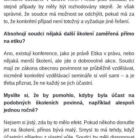
stejné případy by měly být rozhodovány stejně. Je však
správné, že soudce má možnost se odchýlit, pokud má za
to, že konkrétní případ není totožný a vyžaduje jiné řešení.
Absolvují soudci nějaká další školení zaměřená přímo
na etiku?
Ano, existují konference, jako je právě Etika v právu, nebo
nějaká menší školení, ale jde o dobrovolné akce. Soudci
mají ze zákona obecnou povinnost se průběžně vzdělávat,
nicméně konkrétní vzdělávací semináře si volí sami – a je
třeba přiznat, že ne každý se jich účastní.
Myslíte si, že by pomohlo, kdyby byla účast na
podobných školeních povinná, například alespoň
jednou ročně?
Nejsem si jistý, zda by to mělo efekt. Pokud někoho donutíte
jet na školení, přínos bývá malý. Smysl to má tehdy, když
účastníci přijedou z vlastní vůle. Soudci by měli disponovat