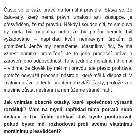
Často se to váže právě na formální pravidla. Stává se, že
žalovaný, který nemá právní znalosti ani zástupce, je
přesvědčen, že má pravdu. Někdy i soudce cítí, že smlouva
by měla být neplatná nebo že by plnění nemělo být
vyžadováno – například kvůli nemravným úrokům či
promlčení. Jenže my nemůžeme účastníkovi říci, že má
vznést námitku promlčení. Je to jeho procesní právo a
zároveň jeho odpovědnost. To je jedno z morálních dilemat
– vidíme, že člověk by měl mít pravdu, ale přesto prohrává,
protože nevyužil procesní nástroje, které měl k dispozici. V
civilním právu je tento problém obzvlášť častý, protože zde
musíme zůstat nestranní a nemůžeme straně „radit“.
Jak vnímáte obecně otázky, které společnost výrazně
rozdělují? Mám na mysli například téma potratů nebo
diskusi o tzv. třetím pohlaví. Jak byste postupoval,
pokud byste měl rozhodovat proti svému vlastnímu
morálnímu přesvědčení?