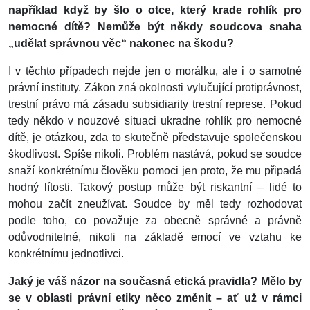
například když by šlo o otce, který krade rohlík pro
nemocné dítě? Nemůže být někdy soudcova snaha
„udělat správnou věc“ nakonec na škodu?
I v těchto případech nejde jen o morálku, ale i o samotné
právní instituty. Zákon zná okolnosti vylučující protiprávnost,
trestní právo má zásadu subsidiarity trestní represe. Pokud
tedy někdo v nouzové situaci ukradne rohlík pro nemocné
dítě, je otázkou, zda to skutečně představuje společenskou
škodlivost. Spíše nikoli. Problém nastává, pokud se soudce
snaží konkrétnímu člověku pomoci jen proto, že mu připadá
hodný lítosti. Takový postup může být riskantní – lidé to
mohou začít zneužívat. Soudce by měl tedy rozhodovat
podle toho, co považuje za obecně správné a právně
odůvodnitelné, nikoli na základě emocí ve vztahu ke
konkrétnímu jednotlivci.
Jaký je váš názor na současná etická pravidla? Mělo by
se v oblasti právní etiky něco změnit – ať už v rámci