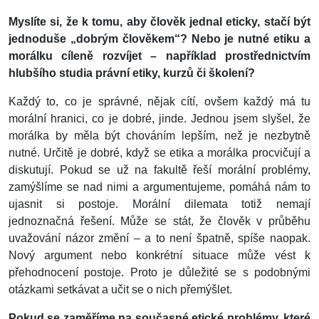
Myslíte si, že k tomu, aby člověk jednal eticky, stačí být
jednoduše „dobrým člověkem“? Nebo je nutné etiku a
morálku cíleně rozvíjet – například prostřednictvím
hlubšího studia právní etiky, kurzů či školení?
Každý to, co je správné, nějak cítí, ovšem každý má tu
morální hranici, co je dobré, jinde. Jednou jsem slyšel, že
morálka by měla být chováním lepším, než je nezbytně
nutné. Určitě je dobré, když se etika a morálka procvičují a
diskutují. Pokud se už na fakultě řeší morální problémy,
zamýšlíme se nad nimi a argumentujeme, pomáhá nám to
ujasnit si postoje. Morální dilemata totiž nemají
jednoznačná řešení. Může se stát, že člověk v průběhu
uvažování názor změní – a to není špatně, spíše naopak.
Nový argument nebo konkrétní situace může vést k
přehodnocení postoje. Proto je důležité se s podobnými
otázkami setkávat a učit se o nich přemýšlet.
Pokud se zaměříme na současné etické problémy, které