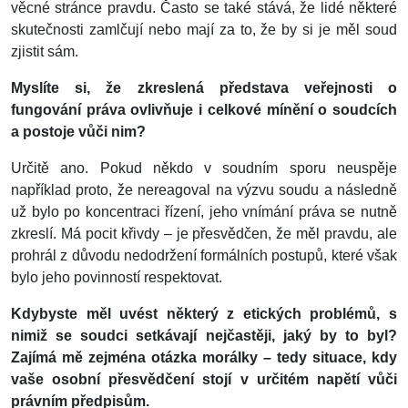
věcné stránce pravdu. Často se také stává, že lidé některé
skutečnosti zamlčují nebo mají za to, že by si je měl soud
zjistit sám.
Myslíte si, že zkreslená představa veřejnosti o
fungování práva ovlivňuje i celkové mínění o soudcích
a postoje vůči nim?
Určitě ano. Pokud někdo v soudním sporu neuspěje
například proto, že nereagoval na výzvu soudu a následně
už bylo po koncentraci řízení, jeho vnímání práva se nutně
zkreslí. Má pocit křivdy – je přesvědčen, že měl pravdu, ale
prohrál z důvodu nedodržení formálních postupů, které však
bylo jeho povinností respektovat.
Kdybyste měl uvést některý z etických problémů, s
nimiž se soudci setkávají nejčastěji, jaký by to byl?
Zajímá mě zejména otázka morálky – tedy situace, kdy
vaše osobní přesvědčení stojí v určitém napětí vůči
právním předpisům.