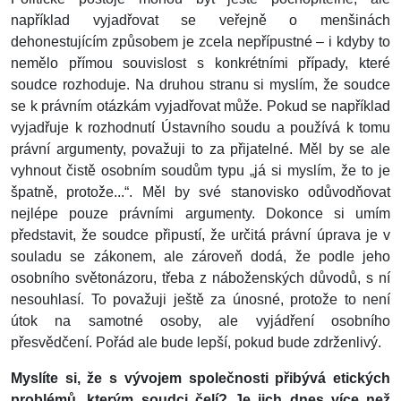
například vyjadřovat se veřejně o menšinách
dehonestujícím způsobem je zcela nepřípustné – i kdyby to
nemělo přímou souvislost s konkrétními případy, které
soudce rozhoduje. Na druhou stranu si myslím, že soudce
se k právním otázkám vyjadřovat může. Pokud se například
vyjadřuje k rozhodnutí Ústavního soudu a používá k tomu
právní argumenty, považuji to za přijatelné. Měl by se ale
vyhnout čistě osobním soudům typu „já si myslím, že to je
špatně, protože...“. Měl by své stanovisko odůvodňovat
nejlépe pouze právními argumenty. Dokonce si umím
představit, že soudce připustí, že určitá právní úprava je v
souladu se zákonem, ale zároveň dodá, že podle jeho
osobního světonázoru, třeba z náboženských důvodů, s ní
nesouhlasí. To považuji ještě za únosné, protože to není
útok na samotné osoby, ale vyjádření osobního
přesvědčení. Pořád ale bude lepší, pokud bude zdrženlivý.
Myslíte si, že s vývojem společnosti přibývá etických
problémů, kterým soudci čelí? Je jich dnes více než