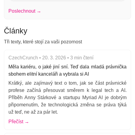
Poslechnout →
Články
Tři texty, které stojí za
vaši pozornost
CzechCrunch • 20. 3. 2026 • 3 min čtení
Měla kariéru, o jaké jiní sní. Teď dala mladá právnička
sbohem elitní kanceláři a vybrala si AI
Krátký, ale zajímavý text o tom, jak se část právnické
profese začíná přesouvat směrem k legal tech a AI.
Příběh Anny Stárkové a startupu Myriad AI je dobrým
připomenutím, že technologická změna se práva týká
už teď, ne až za pár let.
Přečíst →