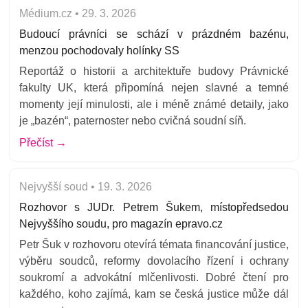
Médium.cz • 29. 3. 2026
Budoucí právníci se schází v prázdném bazénu,
menzou pochodovaly holínky SS
Reportáž o historii a architektuře budovy Právnické
fakulty UK, která připomíná nejen slavné a temné
momenty její minulosti, ale i méně známé detaily, jako
je „bazén“, paternoster nebo cvičná soudní síň.
Přečíst →
Nejvyšší soud • 19. 3. 2026
Rozhovor s JUDr. Petrem Šukem, místopředsedou
Nejvyššího soudu, pro magazín epravo.cz
Petr Šuk v rozhovoru otevírá témata financování justice,
výběru soudců, reformy dovolacího řízení i ochrany
soukromí a advokátní mlčenlivosti. Dobré čtení pro
každého, koho zajímá, kam se česká justice může dál