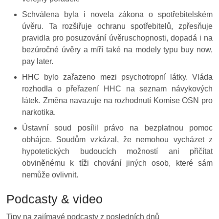
Schválena byla i novela zákona o spotřebitelském
úvěru.
Ta rozšiřuje ochranu spotřebitelů, zpřesňuje
pravidla pro posuzování úvěruschopnosti, dopadá i na
bezúročné úvěry a míří také na modely typu buy now,
pay later.
HHC bylo zařazeno mezi psychotropní látky.
Vláda
rozhodla o přeřazení HHC na seznam návykových
látek. Změna navazuje na rozhodnutí Komise OSN pro
narkotika.
Ústavní soud posílil právo na bezplatnou pomoc
obhájce.
Soudům vzkázal, že nemohou vycházet z
hypotetických budoucích možností ani přičítat
obviněnému k tíži chování jiných osob, které sám
nemůže ovlivnit.
Podcasty & video
Tipy na
zajímavé podcasty
z posledních dnů