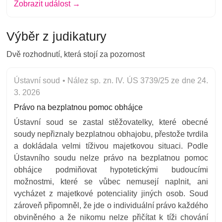
Zobrazit událost →
Výběr z judikatury
Dvě rozhodnutí
, která stojí za pozornost
Ústavní soud • Nález sp. zn. IV. ÚS 3739/25 ze dne 24.
3. 2026
Právo na bezplatnou pomoc obhájce
Ústavní soud se zastal stěžovatelky, které obecné
soudy nepřiznaly bezplatnou obhajobu, přestože tvrdila
a dokládala velmi tíživou majetkovou situaci. Podle
Ústavního soudu nelze právo na bezplatnou pomoc
obhájce podmiňovat hypotetickými budoucími
možnostmi, které se vůbec nemusejí naplnit, ani
vycházet z majetkové potenciality jiných osob. Soud
zároveň připomněl, že jde o individuální právo každého
obviněného a že nikomu nelze přičítat k tíži chování